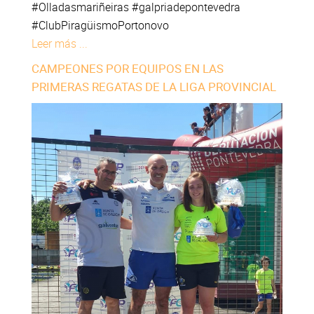
#Olladasmariñeiras #galpriadepontevedra
#ClubPiragüismoPortonovo
Leer más ...
CAMPEONES POR EQUIPOS EN LAS
PRIMERAS REGATAS DE LA LIGA PROVINCIAL